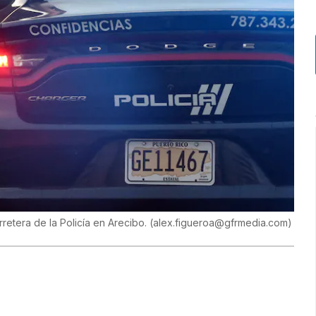
rretera de la Policía en Arecibo.
(
alex.figueroa@gfrmedia.com
)