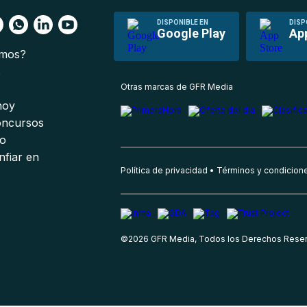
DISPONIBLE EN
DISP
Google Play
Ap
omos?
s
Otras marcas de GFR Media
 hoy
oncursos
io
nfiar en
Política de privacidad
Términos y condicion
©
2026
GFR Media, Todos los Derechos Rese