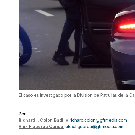
El caso es investigado por la División de Patrullas de la Ca
Por
Richard I. Colón Badillo
richard.colon@gfrmedia.com
Alex Figueroa Cancel
alex.figueroa@gfrmedia.com