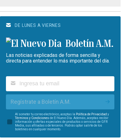
DE LUNES A VIERNES
Boletín A.M.
Las noticias explicadas de forma sencilla y
directa para entender lo más importante del día.
Regístrate a Boletín A.M.
Al someter tu correo electrónico, aceptas la
Política de Privacidad
y
Términos y Condiciones
de El Nuevo Día. Además, aceptas recibir
información u ofertas especiales de productos o servicios de GFR
Media, sus afiliadas o de terceros. Podrás optar salirte de los
boletines en cualquier momento.