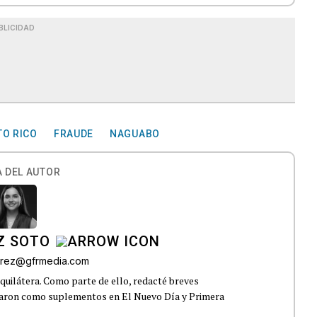
BLICIDAD
TO RICO
FRAUDE
NAGUABO
 DEL AUTOR
Z SOTO
rez@gfrmedia.com
uilátera. Como parte de ello, redacté breves
icaron como suplementos en El Nuevo Día y Primera