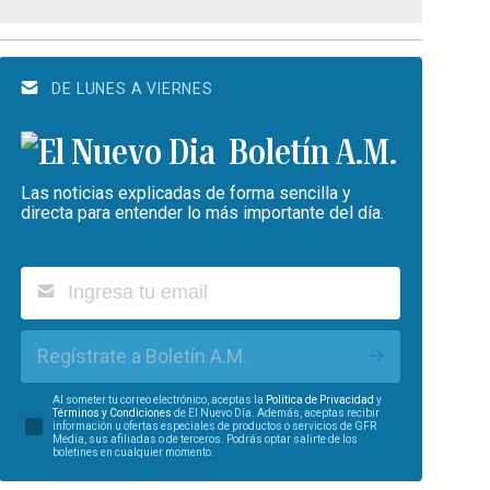
DE LUNES A VIERNES
Boletín A.M.
Las noticias explicadas de forma sencilla y
directa para entender lo más importante del día.
Regístrate a Boletín A.M.
Al someter tu correo electrónico, aceptas la
Política de Privacidad
y
Términos y Condiciones
de El Nuevo Día. Además, aceptas recibir
información u ofertas especiales de productos o servicios de GFR
Media, sus afiliadas o de terceros. Podrás optar salirte de los
boletines en cualquier momento.