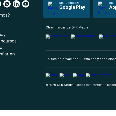
DISPONIBLE EN
DISP
Google Play
Ap
omos?
s
Otras marcas de GFR Media
 hoy
oncursos
io
nfiar en
Política de privacidad
Términos y condicion
©
2026
GFR Media, Todos los Derechos Rese