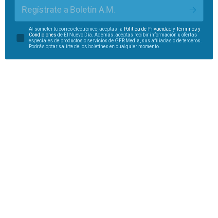
Regístrate a Boletín A.M.
Al someter tu correo electrónico, aceptas la
Política de Privacidad
y
Términos y
Condiciones
de El Nuevo Día. Además, aceptas recibir información u ofertas
especiales de productos o servicios de GFR Media, sus afiliadas o de terceros.
Podrás optar salirte de los boletines en cualquier momento.