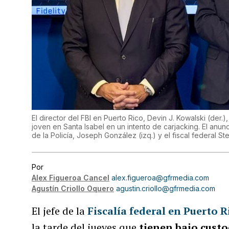
El director del FBI en Puerto Rico, Devin J. Kowalski (der
joven en Santa Isabel en un intento de carjacking. El anu
de la Policía, Joseph González (izq.) y el fiscal federal 
Por
Alex Figueroa Cancel
alex.figueroa@gfrmedia.com
Agustín Criollo Oquero
agustin.criollo@gfrmedia.com
El jefe de la
Fiscalía federal en Puerto R
la tarde del jueves que
tienen bajo cust