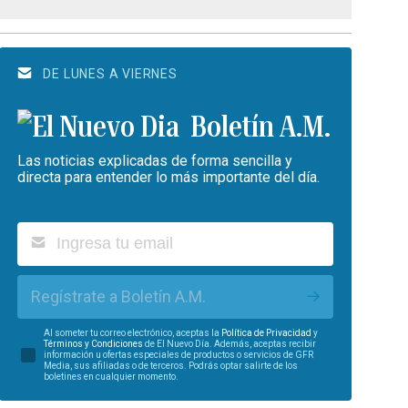
DE LUNES A VIERNES
Boletín A.M.
Las noticias explicadas de forma sencilla y
directa para entender lo más importante del día.
Regístrate a Boletín A.M.
Al someter tu correo electrónico, aceptas la
Política de Privacidad
y
Términos y Condiciones
de El Nuevo Día. Además, aceptas recibir
información u ofertas especiales de productos o servicios de GFR
Media, sus afiliadas o de terceros. Podrás optar salirte de los
boletines en cualquier momento.