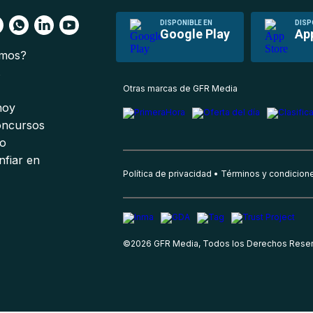
DISPONIBLE EN
DISP
Google Play
Ap
omos?
s
Otras marcas de GFR Media
 hoy
oncursos
io
nfiar en
Política de privacidad
Términos y condicion
©
2026
GFR Media, Todos los Derechos Rese