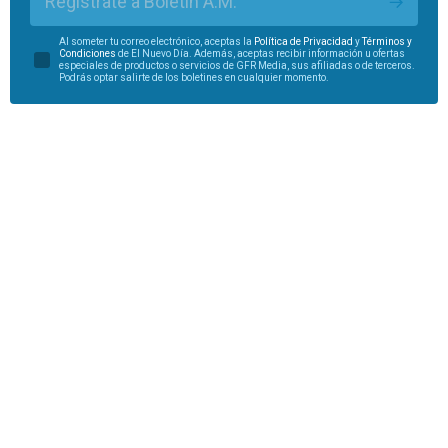
Regístrate a Boletín A.M.
Al someter tu correo electrónico, aceptas la
Política de Privacidad
y
Términos y
Condiciones
de El Nuevo Día. Además, aceptas recibir información u ofertas
especiales de productos o servicios de GFR Media, sus afiliadas o de terceros.
Podrás optar salirte de los boletines en cualquier momento.