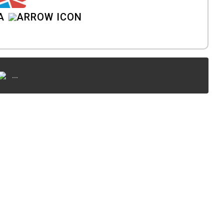
A
...