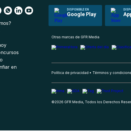
DISPONIBLE EN
DISP
Google Play
Ap
omos?
s
Otras marcas de GFR Media
 hoy
oncursos
io
nfiar en
Política de privacidad
Términos y condicion
©
2026
GFR Media, Todos los Derechos Rese