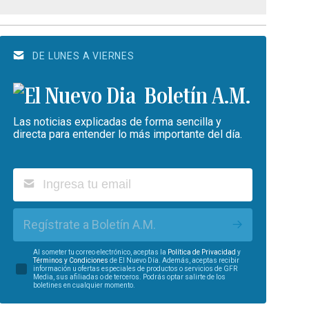
DE LUNES A VIERNES
Boletín A.M.
Las noticias explicadas de forma sencilla y
directa para entender lo más importante del día.
Regístrate a Boletín A.M.
Al someter tu correo electrónico, aceptas la
Política de Privacidad
y
Términos y Condiciones
de El Nuevo Día. Además, aceptas recibir
información u ofertas especiales de productos o servicios de GFR
Media, sus afiliadas o de terceros. Podrás optar salirte de los
boletines en cualquier momento.