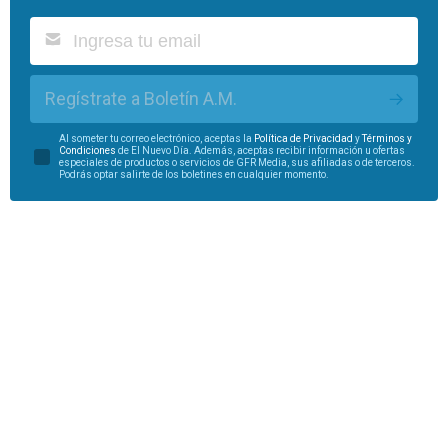
Regístrate a Boletín A.M.
Al someter tu correo electrónico, aceptas la
Política de Privacidad
y
Términos y
Condiciones
de El Nuevo Día. Además, aceptas recibir información u ofertas
especiales de productos o servicios de GFR Media, sus afiliadas o de terceros.
Podrás optar salirte de los boletines en cualquier momento.