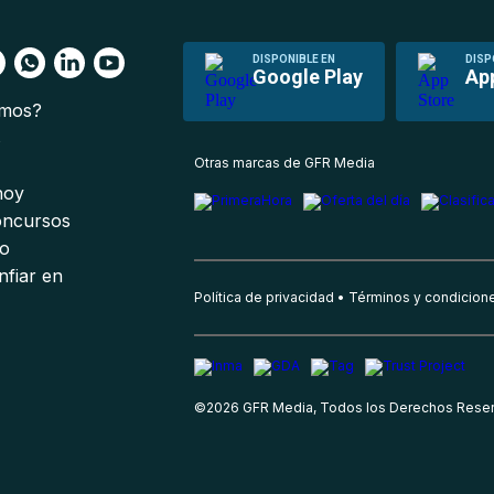
DISPONIBLE EN
DISP
Google Play
Ap
omos?
s
Otras marcas de GFR Media
 hoy
oncursos
io
nfiar en
Política de privacidad
Términos y condicion
©
2026
GFR Media, Todos los Derechos Rese