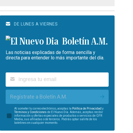
DE LUNES A VIERNES
Boletín A.M.
Las noticias explicadas de forma sencilla y
directa para entender lo más importante del día.
Regístrate a Boletín A.M.
Al someter tu correo electrónico, aceptas la
Política de Privacidad
y
Términos y Condiciones
de El Nuevo Día. Además, aceptas recibir
información u ofertas especiales de productos o servicios de GFR
Media, sus afiliadas o de terceros. Podrás optar salirte de los
boletines en cualquier momento.