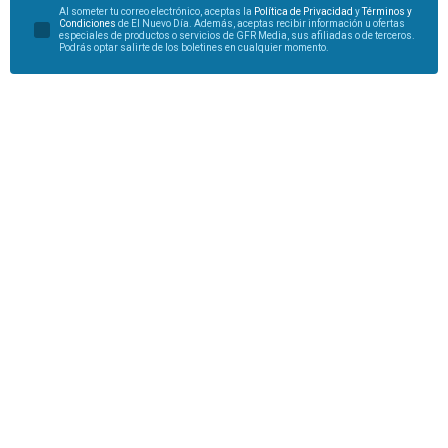
Al someter tu correo electrónico, aceptas la
Política de Privacidad
y
Términos y
Condiciones
de El Nuevo Día. Además, aceptas recibir información u ofertas
especiales de productos o servicios de GFR Media, sus afiliadas o de terceros.
Podrás optar salirte de los boletines en cualquier momento.