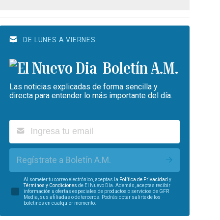
DE LUNES A VIERNES
Boletín A.M.
Las noticias explicadas de forma sencilla y
directa para entender lo más importante del día.
Regístrate a Boletín A.M.
Al someter tu correo electrónico, aceptas la
Política de Privacidad
y
Términos y Condiciones
de El Nuevo Día. Además, aceptas recibir
información u ofertas especiales de productos o servicios de GFR
Media, sus afiliadas o de terceros. Podrás optar salirte de los
boletines en cualquier momento.