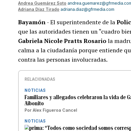
Andrea Guemárez Soto
andrea.guemarez@gfrmedia.co
Adriana Díaz Tirado
adriana.diaz@gfrmedia.com
Bayamón
- El superintendente de la
Polic
que las autoridades tienen un “cuadro bie
Gabriela Nicole Pratts Rosario
la madrug
calma a la ciudadanía porque entiende que
contra las personas involucradas.
RELACIONADAS
NOTICIAS
Familiares y allegados celebraron la vida de 
Aibonito
Por
Alex Figueroa Cancel
NOTICIAS
“Todos como sociedad somos correspo