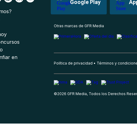
Google Play
Ap
omos?
s
Otras marcas de GFR Media
 hoy
oncursos
io
nfiar en
Política de privacidad
Términos y condicion
©
2026
GFR Media, Todos los Derechos Rese