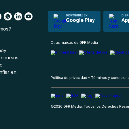
DISPONIBLE EN
DISP
Google Play
Ap
omos?
s
Otras marcas de GFR Media
 hoy
oncursos
io
nfiar en
Política de privacidad
Términos y condicion
©
2026
GFR Media, Todos los Derechos Rese