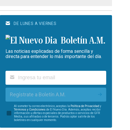
DE LUNES A VIERNES
Boletín A.M.
Las noticias explicadas de forma sencilla y
directa para entender lo más importante del día.
Regístrate a Boletín A.M.
Al someter tu correo electrónico, aceptas la
Política de Privacidad
y
Términos y Condiciones
de El Nuevo Día. Además, aceptas recibir
información u ofertas especiales de productos o servicios de GFR
Media, sus afiliadas o de terceros. Podrás optar salirte de los
boletines en cualquier momento.