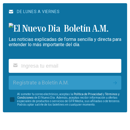
DE LUNES A VIERNES
Boletín A.M.
Las noticias explicadas de forma sencilla y directa para
entender lo más importante del día.
Regístrate a Boletín A.M.
Al someter tu correo electrónico, aceptas la
Política de Privacidad
y
Términos y
Condiciones
de El Nuevo Día. Además, aceptas recibir información u ofertas
especiales de productos o servicios de GFR Media, sus afiliadas o de terceros.
Podrás optar salirte de los boletines en cualquier momento.