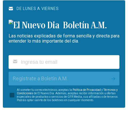
DE LUNES A VIERNES
Boletín A.M.
Las noticias explicadas de forma sencilla y directa para
entender lo más importante del día.
Regístrate a Boletín A.M.
Al someter tu correo electrónico, aceptas la
Política de Privacidad
y
Términos y
Condiciones
de El Nuevo Día. Además, aceptas recibir información u ofertas
especiales de productos o servicios de GFR Media, sus afiliadas o de terceros.
Podrás optar salirte de los boletines en cualquier momento.