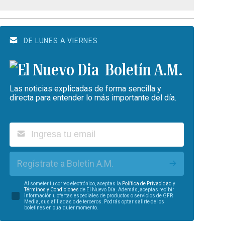
DE LUNES A VIERNES
Boletín A.M.
Las noticias explicadas de forma sencilla y
directa para entender lo más importante del día.
Regístrate a Boletín A.M.
Al someter tu correo electrónico, aceptas la
Política de Privacidad
y
Términos y Condiciones
de El Nuevo Día. Además, aceptas recibir
información u ofertas especiales de productos o servicios de GFR
Media, sus afiliadas o de terceros. Podrás optar salirte de los
boletines en cualquier momento.