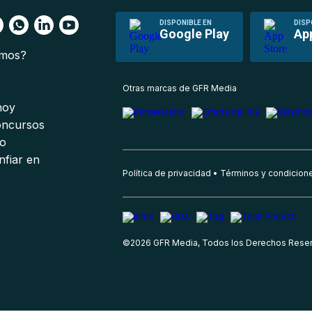
DISPONIBLE EN
DISP
Google Play
Ap
omos?
s
Otras marcas de GFR Media
 hoy
oncursos
io
nfiar en
Política de privacidad
Términos y condicion
©
2026
GFR Media, Todos los Derechos Rese