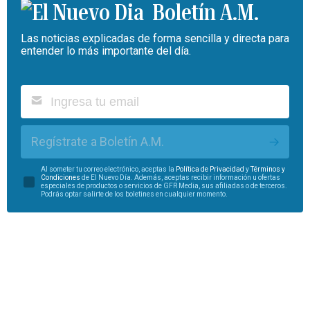
Boletín A.M.
Las noticias explicadas de forma sencilla y directa para
entender lo más importante del día.
Regístrate a Boletín A.M.
Al someter tu correo electrónico, aceptas la
Política de Privacidad
y
Términos y
Condiciones
de El Nuevo Día. Además, aceptas recibir información u ofertas
especiales de productos o servicios de GFR Media, sus afiliadas o de terceros.
Podrás optar salirte de los boletines en cualquier momento.