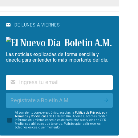
DE LUNES A VIERNES
Boletín A.M.
Las noticias explicadas de forma sencilla y
directa para entender lo más importante del día.
Regístrate a Boletín A.M.
Al someter tu correo electrónico, aceptas la
Política de Privacidad
y
Términos y Condiciones
de El Nuevo Día. Además, aceptas recibir
información u ofertas especiales de productos o servicios de GFR
Media, sus afiliadas o de terceros. Podrás optar salirte de los
boletines en cualquier momento.