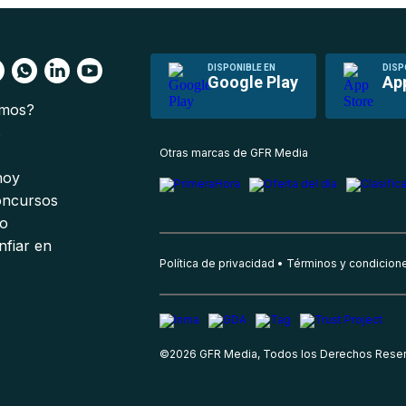
DISPONIBLE EN
DISP
Google Play
Ap
omos?
s
Otras marcas de GFR Media
 hoy
oncursos
io
nfiar en
Política de privacidad
Términos y condicion
©
2026
GFR Media, Todos los Derechos Rese