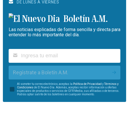
DE LUNES A VIERNES
Boletín A.M.
Las noticias explicadas de forma sencilla y directa para
entender lo más importante del día.
Regístrate a Boletín A.M.
Al someter tu correo electrónico, aceptas la
Política de Privacidad
y
Términos y
Condiciones
de El Nuevo Día. Además, aceptas recibir información u ofertas
especiales de productos o servicios de GFR Media, sus afiliadas o de terceros.
Podrás optar salirte de los boletines en cualquier momento.