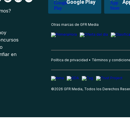
Google Play
Ap
omos?
s
Otras marcas de GFR Media
 hoy
oncursos
io
nfiar en
Política de privacidad
Términos y condicion
©
2026
GFR Media, Todos los Derechos Rese