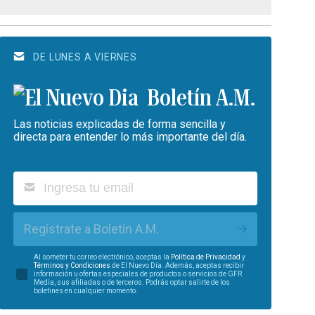
DE LUNES A VIERNES
Boletín A.M.
Las noticias explicadas de forma sencilla y
directa para entender lo más importante del día.
Regístrate a Boletín A.M.
Al someter tu correo electrónico, aceptas la
Política de Privacidad
y
Términos y Condiciones
de El Nuevo Día. Además, aceptas recibir
información u ofertas especiales de productos o servicios de GFR
Media, sus afiliadas o de terceros. Podrás optar salirte de los
boletines en cualquier momento.