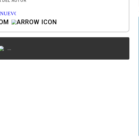
 DEL AUTOR
COM
...