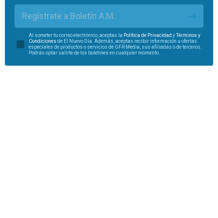
Regístrate a Boletín A.M.
Al someter tu correo electrónico, aceptas la
Política de Privacidad
y
Términos y
Condiciones
de El Nuevo Día. Además, aceptas recibir información u ofertas
especiales de productos o servicios de GFR Media, sus afiliadas o de terceros.
Podrás optar salirte de los boletines en cualquier momento.