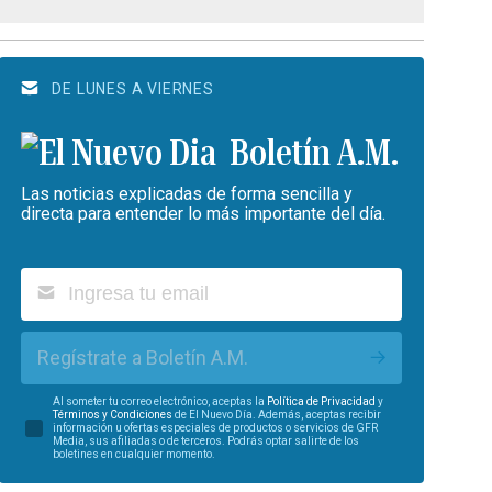
DE LUNES A VIERNES
Boletín A.M.
Las noticias explicadas de forma sencilla y
directa para entender lo más importante del día.
Regístrate a Boletín A.M.
Al someter tu correo electrónico, aceptas la
Política de Privacidad
y
Términos y Condiciones
de El Nuevo Día. Además, aceptas recibir
información u ofertas especiales de productos o servicios de GFR
Media, sus afiliadas o de terceros. Podrás optar salirte de los
boletines en cualquier momento.