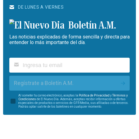
DE LUNES A VIERNES
Boletín A.M.
Las noticias explicadas de forma sencilla y directa para
entender lo más importante del día.
Regístrate a Boletín A.M.
Al someter tu correo electrónico, aceptas la
Política de Privacidad
y
Términos y
Condiciones
de El Nuevo Día. Además, aceptas recibir información u ofertas
especiales de productos o servicios de GFR Media, sus afiliadas o de terceros.
Podrás optar salirte de los boletines en cualquier momento.