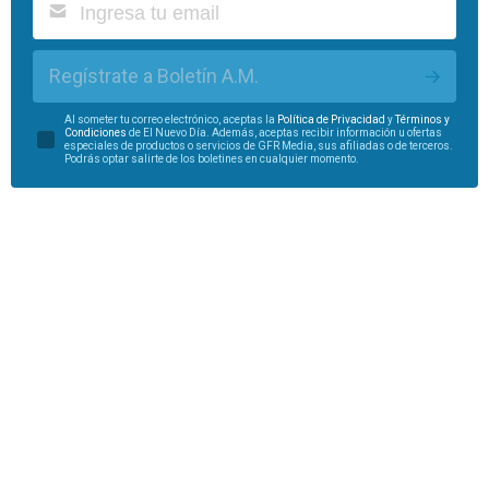
Regístrate a Boletín A.M.
Al someter tu correo electrónico, aceptas la
Política de Privacidad
y
Términos y
Condiciones
de El Nuevo Día. Además, aceptas recibir información u ofertas
especiales de productos o servicios de GFR Media, sus afiliadas o de terceros.
Podrás optar salirte de los boletines en cualquier momento.