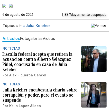
6 de agosto de 2026
83°
Mayormente despejado
Tópicos
#Julia Keleher
Artículos
Fotogalerías
Vídeos
NOTICIAS
Fiscalía federal acepta que retiren la
acusación contra Alberto Velázquez
Piñol, coacusado en caso de Julia
Keleher
Por
Alex Figueroa Cancel
NOTICIAS
Julia Keleher encabezaría charla sobre
corrupción y poder, pero el evento se
suspende
Por
Keila López Alicea