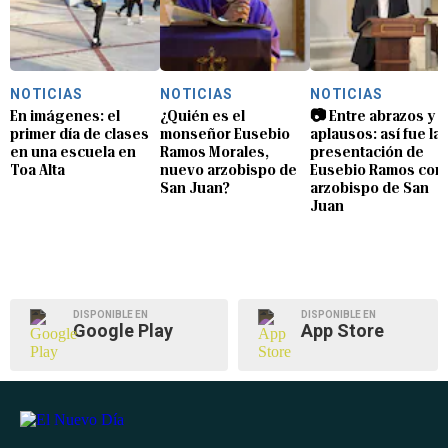
NOTICIAS
NOTICIAS
NOTICIAS
En imágenes: el
¿Quién es el
📷 Entre abrazos y
primer día de clases
monseñor Eusebio
aplausos: así fue la
en una escuela en
Ramos Morales,
presentación de
Toa Alta
nuevo arzobispo de
Eusebio Ramos com
San Juan?
arzobispo de San
Juan
DISPONIBLE EN
DISPONIBLE EN
Google Play
App Store