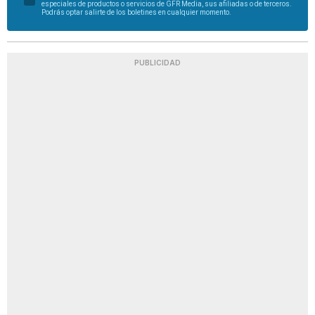
especiales de productos o servicios de GFR Media, sus afiliadas o de terceros.
Podrás optar salirte de los boletines en cualquier momento.
PUBLICIDAD