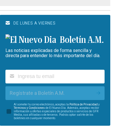
DE LUNES A VIERNES
Boletín A.M.
Las noticias explicadas de forma sencilla y
directa para entender lo más importante del día.
Regístrate a Boletín A.M.
Al someter tu correo electrónico, aceptas la
Política de Privacidad
y
Términos y Condiciones
de El Nuevo Día. Además, aceptas recibir
información u ofertas especiales de productos o servicios de GFR
Media, sus afiliadas o de terceros. Podrás optar salirte de los
boletines en cualquier momento.