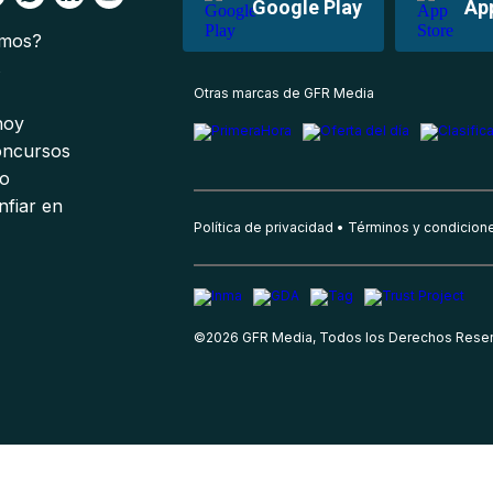
Google Play
Ap
omos?
s
Otras marcas de GFR Media
 hoy
oncursos
io
nfiar en
Política de privacidad
Términos y condicion
©
2026
GFR Media, Todos los Derechos Rese