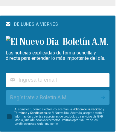
DE LUNES A VIERNES
Boletín A.M.
Las noticias explicadas de forma sencilla y
directa para entender lo más importante del día.
Regístrate a Boletín A.M.
Al someter tu correo electrónico, aceptas la
Política de Privacidad
y
Términos y Condiciones
de El Nuevo Día. Además, aceptas recibir
información u ofertas especiales de productos o servicios de GFR
Media, sus afiliadas o de terceros. Podrás optar salirte de los
boletines en cualquier momento.