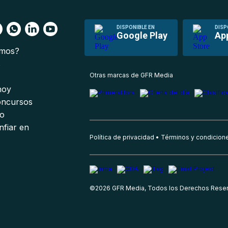
DISPONIBLE EN
DISP
Google Play
Ap
omos?
s
Otras marcas de GFR Media
 hoy
oncursos
io
nfiar en
Política de privacidad
Términos y condicion
©
2026
GFR Media, Todos los Derechos Rese