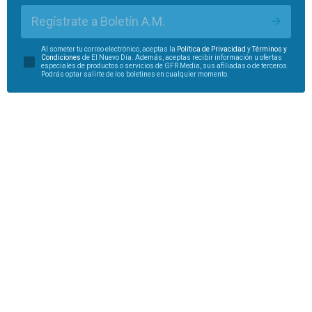
Regístrate a Boletín A.M.
Al someter tu correo electrónico, aceptas la
Política de Privacidad
y
Términos y
Condiciones
de El Nuevo Día. Además, aceptas recibir información u ofertas
especiales de productos o servicios de GFR Media, sus afiliadas o de terceros.
Podrás optar salirte de los boletines en cualquier momento.