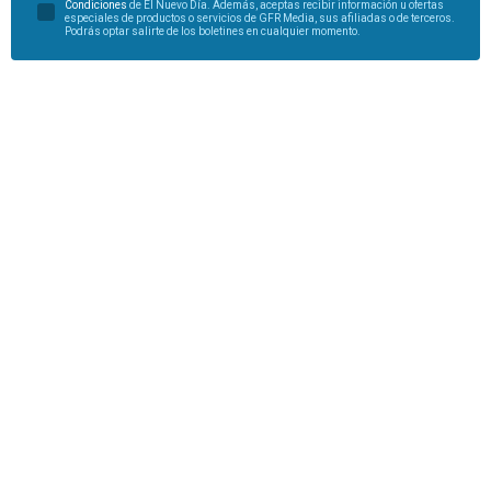
Condiciones
de El Nuevo Día. Además, aceptas recibir información u ofertas
especiales de productos o servicios de GFR Media, sus afiliadas o de terceros.
Podrás optar salirte de los boletines en cualquier momento.