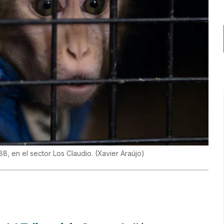
88, en el sector Los Claudio.
(
Xavier Araújo
)