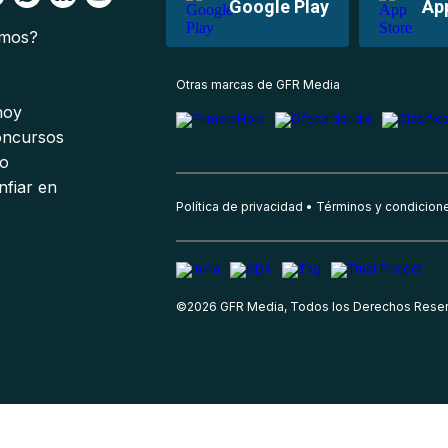
Google Play
Ap
omos?
s
Otras marcas de GFR Media
 hoy
oncursos
io
nfiar en
Política de privacidad
Términos y condicion
©
2026
GFR Media, Todos los Derechos Rese