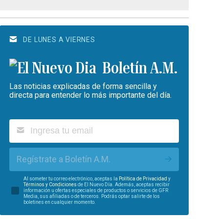
DE LUNES A VIERNES
Boletín A.M.
Las noticias explicadas de forma sencilla y
directa para entender lo más importante del día.
Regístrate a Boletín A.M.
Al someter tu correo electrónico, aceptas la
Política de Privacidad
y
Términos y Condiciones
de El Nuevo Día. Además, aceptas recibir
información u ofertas especiales de productos o servicios de GFR
Media, sus afiliadas o de terceros. Podrás optar salirte de los
boletines en cualquier momento.