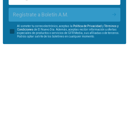
Regístrate a Boletín A.M.
Al someter tu correo electrónico, aceptas la
Política de Privacidad
y
Términos y
Condiciones
de El Nuevo Día. Además, aceptas recibir información u ofertas
especiales de productos o servicios de GFR Media, sus afiliadas o de terceros.
Podrás optar salirte de los boletines en cualquier momento.