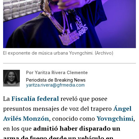
El exponente de música urbana Yovngchimi.
(
Archivo
)
Por
Yaritza Rivera Clemente
Periodista de Breaking News
yaritza.rivera@gfrmedia.com
La
Fiscalía federal
reveló que posee
presuntos mensajes de voz del trapero
Ángel
Avilés Monzón
, conocido como
Yovngchimi
,
en los que
admitió haber disparado un
arma de fuego desde un vehículo en