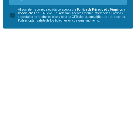
Al someter tu correo electrónico, aceptas la
Política de Privacidad
y
Términos y
Condiciones
de El Nuevo Día. Además, aceptas recibir información u ofertas
especiales de productos o servicios de GFR Media, sus afiliadas o de terceros.
Podrás optar salirte de los boletines en cualquier momento.