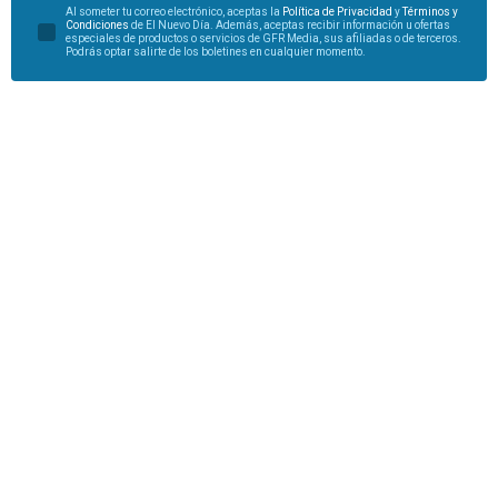
Al someter tu correo electrónico, aceptas la
Política de Privacidad
y
Términos y
Condiciones
de El Nuevo Día. Además, aceptas recibir información u ofertas
especiales de productos o servicios de GFR Media, sus afiliadas o de terceros.
Podrás optar salirte de los boletines en cualquier momento.