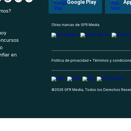
Google Play
Ap
omos?
s
Otras marcas de GFR Media
 hoy
oncursos
io
nfiar en
Política de privacidad
Términos y condicion
©
2026
GFR Media, Todos los Derechos Rese