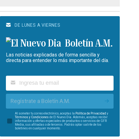
DE LUNES A VIERNES
Boletín A.M.
Las noticias explicadas de forma sencilla y
directa para entender lo más importante del día.
Regístrate a Boletín A.M.
Al someter tu correo electrónico, aceptas la
Política de Privacidad
y
Términos y Condiciones
de El Nuevo Día. Además, aceptas recibir
información u ofertas especiales de productos o servicios de GFR
Media, sus afiliadas o de terceros. Podrás optar salirte de los
boletines en cualquier momento.