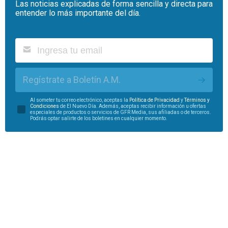
Las noticias explicadas de forma sencilla y directa para
entender lo más importante del día.
Regístrate a Boletín A.M.
Al someter tu correo electrónico, aceptas la
Política de Privacidad
y
Términos y
Condiciones
de El Nuevo Día. Además, aceptas recibir información u ofertas
especiales de productos o servicios de GFR Media, sus afiliadas o de terceros.
Podrás optar salirte de los boletines en cualquier momento.