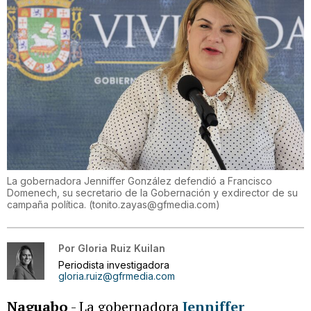
La gobernadora Jenniffer González defendió a Francisco
Domenech, su secretario de la Gobernación y exdirector de su
campaña política.
(
tonito.zayas@gfmedia.com
)
Por
Gloria Ruiz Kuilan
Periodista investigadora
gloria.ruiz@gfrmedia.com
Naguabo
- La gobernadora
Jenniffer