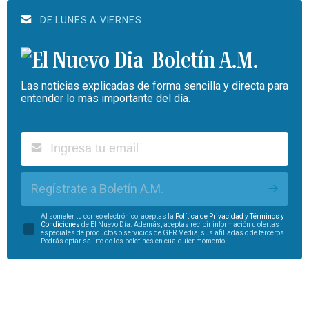
DE LUNES A VIERNES
Boletín A.M.
Las noticias explicadas de forma sencilla y directa para
entender lo más importante del día.
Regístrate a Boletín A.M.
Al someter tu correo electrónico, aceptas la
Política de Privacidad
y
Términos y
Condiciones
de El Nuevo Día. Además, aceptas recibir información u ofertas
especiales de productos o servicios de GFR Media, sus afiliadas o de terceros.
Podrás optar salirte de los boletines en cualquier momento.