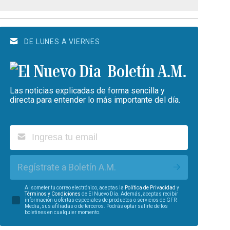
DE LUNES A VIERNES
Boletín A.M.
Las noticias explicadas de forma sencilla y
directa para entender lo más importante del día.
Regístrate a Boletín A.M.
Al someter tu correo electrónico, aceptas la
Política de Privacidad
y
Términos y Condiciones
de El Nuevo Día. Además, aceptas recibir
información u ofertas especiales de productos o servicios de GFR
Media, sus afiliadas o de terceros. Podrás optar salirte de los
boletines en cualquier momento.