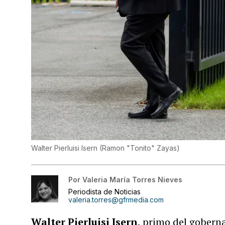
Walter Pierluisi Isern
(
Ramon "Tonito" Zayas
)
Por
Valeria María Torres Nieves
Periodista de Noticias
valeria.torres@gfrmedia.com
Walter Pierluisi Isern
, primo del gober