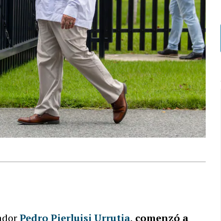
nador
Pedro Pierluisi Urrutia
,
comenzó a