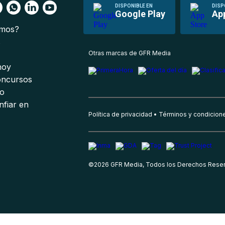
DISPONIBLE EN
DISP
Google Play
Ap
omos?
s
Otras marcas de GFR Media
 hoy
oncursos
io
nfiar en
Política de privacidad
Términos y condicion
©
2026
GFR Media, Todos los Derechos Rese