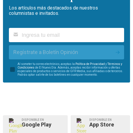
Los artículos más destacados de nuestros
columnistas e invitados.
Regístrate a Boletín Opinión
Al someter tu correo electrónico, aceptas la
Política de Privacidad
y
Términos y
Condiciones
de El Nuevo Día. Además, aceptas recibir información u ofertas
especiales de productos o servicios de GFR Media, sus afiliadas o de terceros.
Podrás optar salirte de los boletines en cualquier momento.
DISPONIBLE EN
DISPONIBLE EN
Google Play
App Store