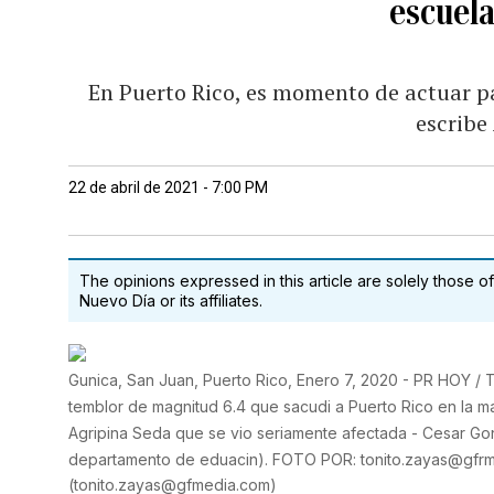
escuela
En Puerto Rico, es momento de actuar pa
escribe
22 de abril de 2021 - 7:00 PM
The opinions expressed in this article are solely those of
Nuevo Día or its affiliates.
Gunica, San Juan, Puerto Rico, Enero 7, 2020 - PR HOY / 
temblor de magnitud 6.4 que sacudi a Puerto Rico en la 
Agripina Seda que se vio seriamente afectada - Cesar Go
departamento de eduacin). FOTO POR: tonito.zayas@gfr
(
tonito.zayas@gfmedia.com
)