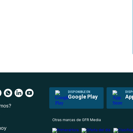
DISPONIBLE EN
DISP
Google Play
Ap
omos?
s
Otras marcas de GFR Media
 hoy