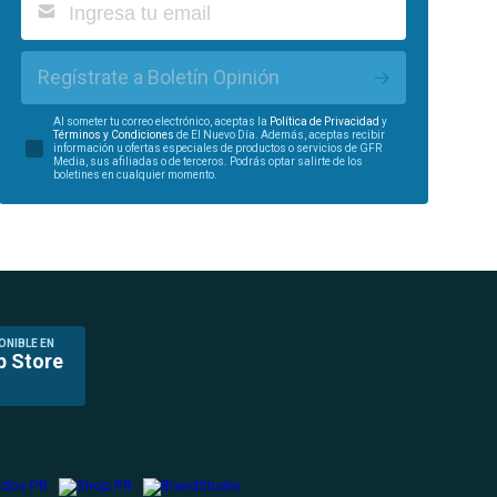
Regístrate a Boletín Opinión
Al someter tu correo electrónico, aceptas la
Política de Privacidad
y
Términos y Condiciones
de El Nuevo Día. Además, aceptas recibir
información u ofertas especiales de productos o servicios de GFR
Media, sus afiliadas o de terceros. Podrás optar salirte de los
boletines en cualquier momento.
ONIBLE EN
p Store