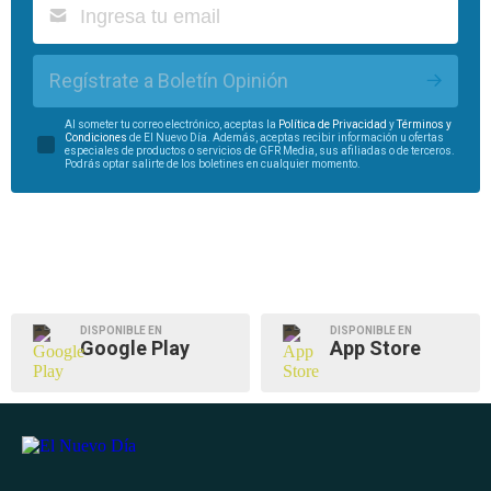
Regístrate a Boletín Opinión
Al someter tu correo electrónico, aceptas la
Política de Privacidad
y
Términos y
Condiciones
de El Nuevo Día. Además, aceptas recibir información u ofertas
especiales de productos o servicios de GFR Media, sus afiliadas o de terceros.
Podrás optar salirte de los boletines en cualquier momento.
DISPONIBLE EN
DISPONIBLE EN
Google Play
App Store