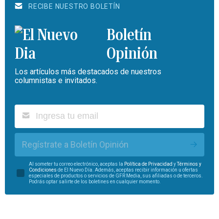
RECIBE NUESTRO BOLETÍN
Boletín
Opinión
Los artículos más destacados de nuestros
columnistas e invitados.
Regístrate a Boletín Opinión
Al someter tu correo electrónico, aceptas la
Política de Privacidad
y
Términos y
Condiciones
de El Nuevo Día. Además, aceptas recibir información u ofertas
especiales de productos o servicios de GFR Media, sus afiliadas o de terceros.
Podrás optar salirte de los boletines en cualquier momento.