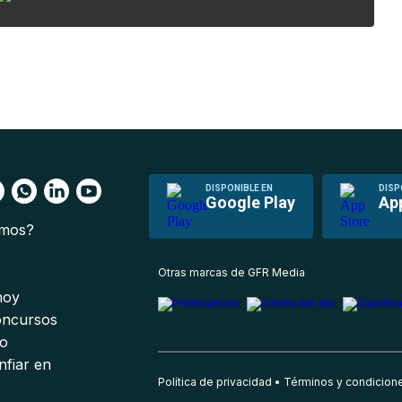
DISPONIBLE EN
DISP
Google Play
Ap
omos?
s
Otras marcas de GFR Media
 hoy
oncursos
io
nfiar en
Política de privacidad
Términos y condicion