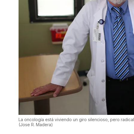
La oncología está viviendo un giro silencioso, pero radical
(
Jose R. Madera
)