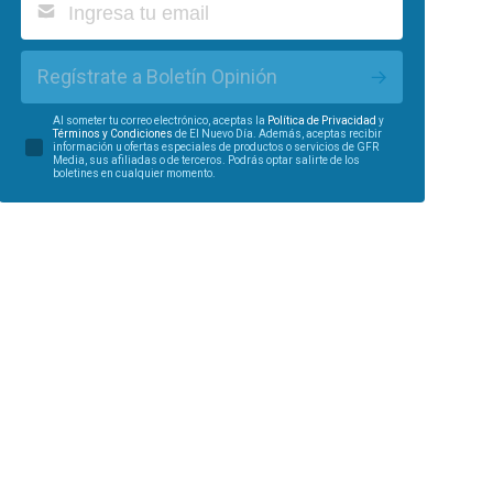
Regístrate a Boletín Opinión
Al someter tu correo electrónico, aceptas la
Política de Privacidad
y
Términos y Condiciones
de El Nuevo Día. Además, aceptas recibir
información u ofertas especiales de productos o servicios de GFR
Media, sus afiliadas o de terceros. Podrás optar salirte de los
boletines en cualquier momento.