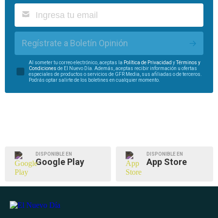
Regístrate a Boletín Opinión
Al someter tu correo electrónico, aceptas la
Política de Privacidad
y
Términos y
Condiciones
de El Nuevo Día. Además, aceptas recibir información u ofertas
especiales de productos o servicios de GFR Media, sus afiliadas o de terceros.
Podrás optar salirte de los boletines en cualquier momento.
DISPONIBLE EN
DISPONIBLE EN
Google Play
App Store