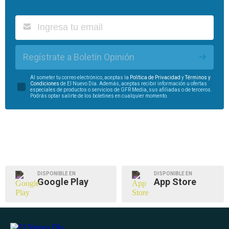
Regístrate a Boletín Opinión
Al someter tu correo electrónico, aceptas la
Política de Privacidad
y
Términos y
Condiciones
de El Nuevo Día. Además, aceptas recibir información u ofertas
especiales de productos o servicios de GFR Media, sus afiliadas o de terceros.
Podrás optar salirte de los boletines en cualquier momento.
DISPONIBLE EN
DISPONIBLE EN
Google Play
App Store