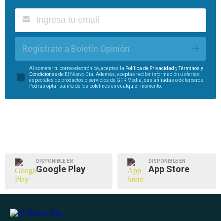
Regístrate a Boletín Opinión
Al someter tu correo electrónico, aceptas la
Política de Privacidad
y
Términos y
Condiciones
de El Nuevo Día. Además, aceptas recibir información u ofertas
especiales de productos o servicios de GFR Media, sus afiliadas o de terceros.
Podrás optar salirte de los boletines en cualquier momento.
DISPONIBLE EN
DISPONIBLE EN
Google Play
App Store