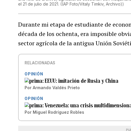
el 21 de julio de 2021.
(
(AP Foto/Vitaly Timkiv, Archivo)
)
Durante mi etapa de estudiante de econom
década de los ochenta, era imposible obv
sector agrícola de la antigua Unión Soviét
RELACIONADAS
OPINIÓN
EEUU: imitación de Rusia y China
Por
Armando Valdés Prieto
OPINIÓN
Venezuela: una crisis multidimension
Por
Miguel Rodríguez Robles
PU