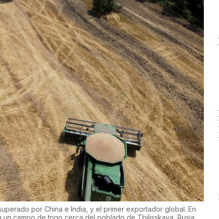
 superado por China e India, y el primer exportador global. En
a un campo de trigo cerca del poblado de Tbilisskaya, Rusia,