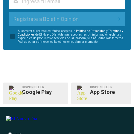
Regístrate a Boletín Opinión
Al someter tu correo electrónico, aceptas la
Política de Privacidad
y
Términos y
Condiciones
de El Nuevo Día. Además, aceptas recibir información u ofertas
especiales de productos o servicios de GFR Media, sus afiliadas o de terceros.
Podrás optar salirte de los boletines en cualquier momento.
DISPONIBLE EN
DISPONIBLE EN
Google Play
App Store