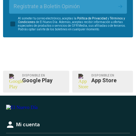
Regístrate a Boletín Opinión
Al someter tu correo electrónico, aceptas la
Política de Privacidad
y
Términos y
Condiciones
de El Nuevo Día. Además, aceptas recibir información u ofertas
especiales de productos o servicios de GFR Media, sus afiliadas o de terceros.
Podrás optar salirte de los boletines en cualquier momento.
DISPONIBLE EN
DISPONIBLE EN
Google Play
App Store
Mi cuenta