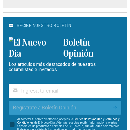
RECIBE NUESTRO BOLETÍN
Boletín
Opinión
Los artículos más destacados de nuestros
columnistas e invitados.
Regístrate a Boletín Opinión
Al someter tu correo electrónico, aceptas la
Política de Privacidad
y
Términos y
Condiciones
de El Nuevo Día. Además, aceptas recibir información u ofertas
especiales de productos o servicios de GFR Media, sus afiliadas o de terceros.
Podrás optar salirte de los boletines en cualquier momento.