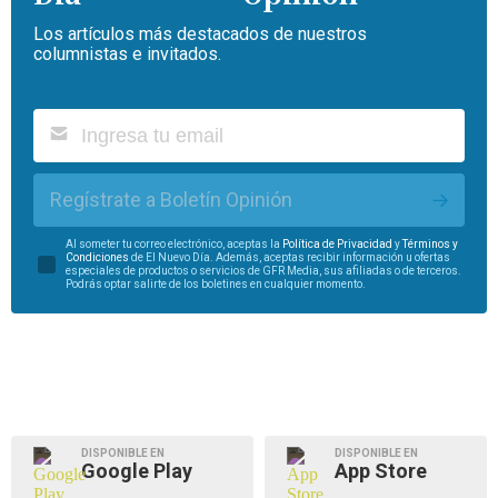
Los artículos más destacados de nuestros
columnistas e invitados.
Regístrate a Boletín Opinión
Al someter tu correo electrónico, aceptas la
Política de Privacidad
y
Términos y
Condiciones
de El Nuevo Día. Además, aceptas recibir información u ofertas
especiales de productos o servicios de GFR Media, sus afiliadas o de terceros.
Podrás optar salirte de los boletines en cualquier momento.
DISPONIBLE EN
DISPONIBLE EN
Google Play
App Store