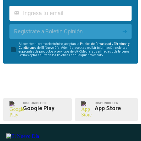
Regístrate a Boletín Opinión
Al someter tu correo electrónico, aceptas la
Política de Privacidad
y
Términos y
Condiciones
de El Nuevo Día. Además, aceptas recibir información u ofertas
especiales de productos o servicios de GFR Media, sus afiliadas o de terceros.
Podrás optar salirte de los boletines en cualquier momento.
DISPONIBLE EN
DISPONIBLE EN
Google Play
App Store