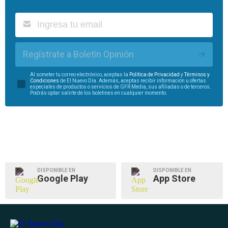
Regístrate a Boletín Opinión
Al someter tu correo electrónico, aceptas la
Política de Privacidad
y
Términos y
Condiciones
de El Nuevo Día. Además, aceptas recibir información u ofertas
especiales de productos o servicios de GFR Media, sus afiliadas o de terceros.
Podrás optar salirte de los boletines en cualquier momento.
DISPONIBLE EN
DISPONIBLE EN
Google Play
App Store